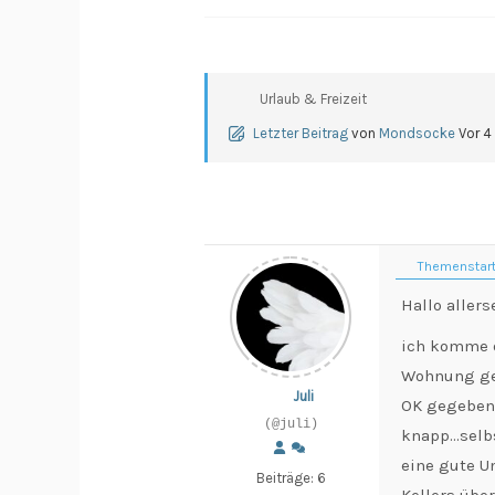
Urlaub & Freizeit
Letzter Beitrag
von
Mondsocke
Vor 4
Themenstart
Hallo allers
ich komme d
Wohnung gef
Juli
OK gegeben, 
(@juli)
knapp...sel
eine gute U
Beiträge: 6