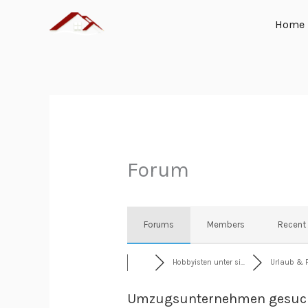
Zum
Home
Inhalt
springen
Forum
Forums
Members
Recent
Hobbyisten unter si...
Urlaub & F
Umzugsunternehmen gesuc