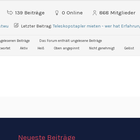
139
Beiträge
0
Online
868
Mitglieder
stwu
Letzter Beitrag:
Teleskopstapler mieten – wer hat Erfahrun
gelesenen Beiträge
Das Forum enthält ungelesene Beiträge
wortet
Aktiv
Heiß
Oben angepinnt
Nicht genehmigt
Gelöst
Neueste Beiträge