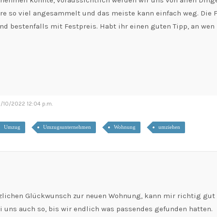
rnehmen könnte, voraussichtlich werden wir uns von allen Dinge
hre so viel angesammelt und das meiste kann einfach weg. Die Fi
und bestenfalls mit Festpreis. Habt ihr einen guten Tipp, an w
!
19/10/2022 12:04 p.m.
Umzug
Umzugsunternehmen
Wohnung
umziehen
zlichen Glückwunsch zur neuen Wohnung, kann mir richtig gut v
ei uns auch so, bis wir endlich was passendes gefunden hatten.