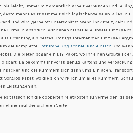
 nie leicht, immer mit ordentlich Arbeit verbunden und je lä
, desto mehr Besitz sammelt sich logischerweise an. Alles in Ei
fwand und wird gerne oft unterschätzt. Wenn ihr Arbeit, Zeit un
eine Firma in Anspruch. Wir haben bisher alle unsere Umzüge mi
ir aus Erfahrung als bestes Umzugsunternehmen Umzüge Bergm
 um die komplette
Entrümpelung schnell und einfach
und wenn
Möbel. Die bieten sogar ein DIY-Paket, wo ihr einen Großteil der
ld spart. Da bekommt ihr vorab genug Kartons und Verpackungs
einpacken und die kümmern sich dann ums Einladen, Transport
t-Sorglos-Paket, wo die sich wirklich um alles kümmern. Schau 
en Leistungen an.
e es tatsächlich die doppelten Mietkosten zu vermeiden, da sei
nehmen auf der sicheren Seite.