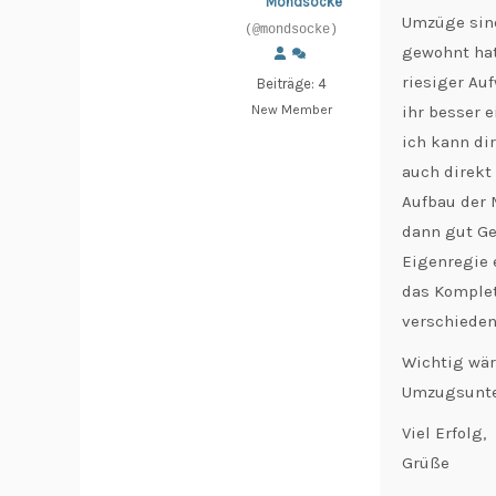
Mondsocke
Umzüge sind
(@mondsocke)
gewohnt hat
riesiger Au
Beiträge: 4
New Member
ihr besser 
ich kann d
auch direkt
Aufbau der 
dann gut Ge
Eigenregie 
das Komplet
verschieden
Wichtig wär
Umzugsunter
Viel Erfolg,
Grüße