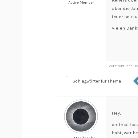
Kellers übe
Active Member
über die Ja
teuer sein 
Vielen Dank
Veröffentlicht : 
Schlagwörter für Thema
Hey,
erstmal her
habt, war b