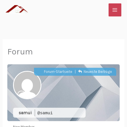
Zum
Inhalt
springen
Forum
Forum-Startseite
|
Neueste Beiträge
samui
@samui
New Member