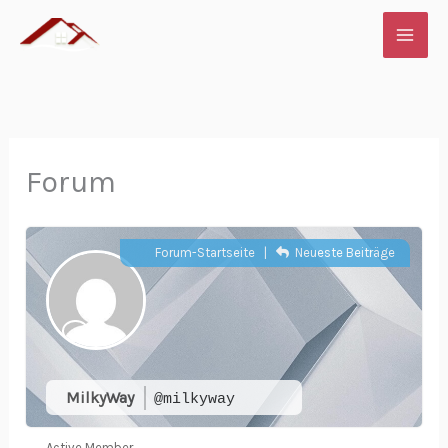
Zum
Inhalt
springen
Forum
Forum-Startseite
|
Neueste Beiträge
MilkyWay
@milkyway
Active Member