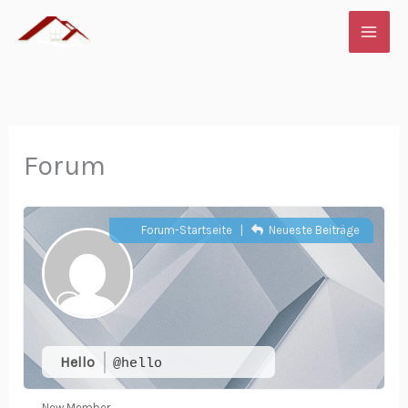
Zum
Inhalt
springen
Forum
Forum-Startseite
|
Neueste Beiträge
Hello
@hello
New Member