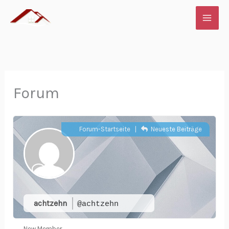
Zum
Inhalt
springen
Forum
Forum-Startseite
|
Neueste Beiträge
achtzehn
@achtzehn
New Member