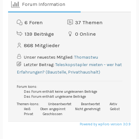
Forum Information
6
Foren
37
Themen
139
Beiträge
0
Online
868
Mitglieder
Unser neuestes Mitglied:
Thomastwu
Letzter Beitrag:
Teleskopstapler mieten – wer hat
Erfahrungen? (Baustelle, Privathaushalt)
Forum Icons:
Das Forum enthält keine ungelesenen Beiträge
Das Forum enthält ungelesene Beiträge
Themen-Icons:
Unbeantwortet
Beantwortet
Aktiv
Heiß
Oben angepinnt
Nicht genehmigt
Gelöst
Privat
Geschlossen
Powered by wpForo version 3.0.9