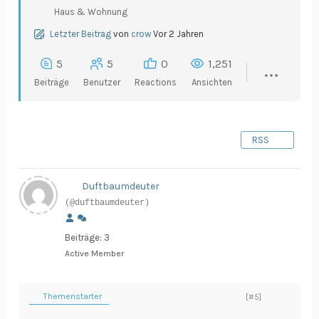
Haus & Wohnung
Letzter Beitrag
von
crow
Vor 2 Jahren
5
5
0
1,251
Beiträge
Benutzer
Reactions
Ansichten
RSS
Duftbaumdeuter
(@duftbaumdeuter)
Beiträge: 3
Active Member
Themenstarter
[#5]