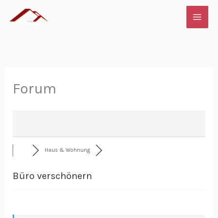
Zum
Inhalt
springen
Forum
Haus & Wohnung
Büro verschönern