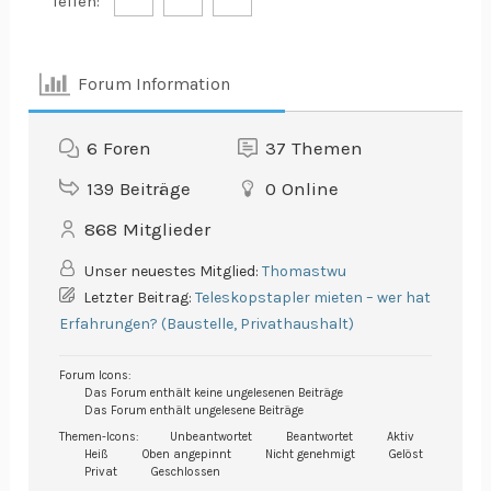
Teilen:
Forum Information
6
Foren
37
Themen
139
Beiträge
0
Online
868
Mitglieder
Unser neuestes Mitglied:
Thomastwu
Letzter Beitrag:
Teleskopstapler mieten – wer hat
Erfahrungen? (Baustelle, Privathaushalt)
Forum Icons:
Das Forum enthält keine ungelesenen Beiträge
Das Forum enthält ungelesene Beiträge
Themen-Icons:
Unbeantwortet
Beantwortet
Aktiv
Heiß
Oben angepinnt
Nicht genehmigt
Gelöst
Privat
Geschlossen