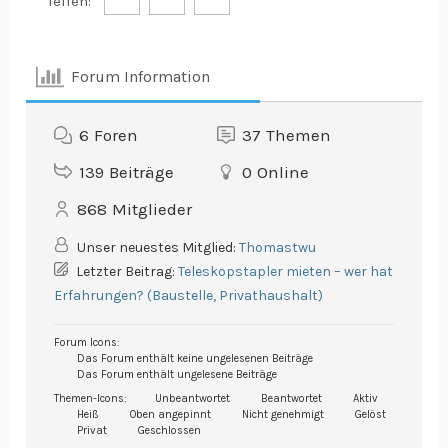
Teilen:
Forum Information
6
Foren
37
Themen
139
Beiträge
0
Online
868
Mitglieder
Unser neuestes Mitglied:
Thomastwu
Letzter Beitrag:
Teleskopstapler mieten – wer hat
Erfahrungen? (Baustelle, Privathaushalt)
Forum Icons:
Das Forum enthält keine ungelesenen Beiträge
Das Forum enthält ungelesene Beiträge
Themen-Icons:
Unbeantwortet
Beantwortet
Aktiv
Heiß
Oben angepinnt
Nicht genehmigt
Gelöst
Privat
Geschlossen