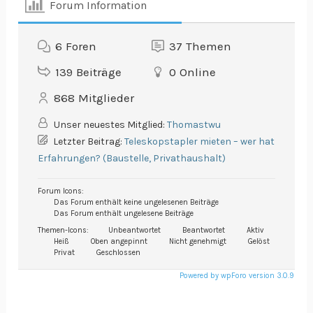
Forum Information
6
Foren
37
Themen
139
Beiträge
0
Online
868
Mitglieder
Unser neuestes Mitglied:
Thomastwu
Letzter Beitrag:
Teleskopstapler mieten – wer hat
Erfahrungen? (Baustelle, Privathaushalt)
Forum Icons:
Das Forum enthält keine ungelesenen Beiträge
Das Forum enthält ungelesene Beiträge
Themen-Icons:
Unbeantwortet
Beantwortet
Aktiv
Heiß
Oben angepinnt
Nicht genehmigt
Gelöst
Privat
Geschlossen
Powered by wpForo version 3.0.9